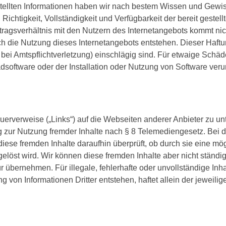
gestellten Informationen haben wir nach bestem Wissen und Gewis
, Richtigkeit, Vollständigkeit und Verfügbarkeit der bereit geste
tragsverhältnis mit den Nutzern des Internetangebots kommt nic
ch die Nutzung dieses Internetangebots entstehen. Dieser Haftun
bei Amtspflichtverletzung) einschlägig sind. Für etwaige Schäd
oftware oder der Installation oder Nutzung von Software verurs
uerverweise („Links“) auf die Webseiten anderer Anbieter zu un
g zur Nutzung fremder Inhalte nach § 8 Telemediengesetz. Bei 
ese fremden Inhalte daraufhin überprüft, ob durch sie eine mögl
usgelöst wird. Wir können diese fremden Inhalte aber nicht stän
 übernehmen. Für illegale, fehlerhafte oder unvollständige Inh
 von Informationen Dritter entstehen, haftet allein der jeweilige