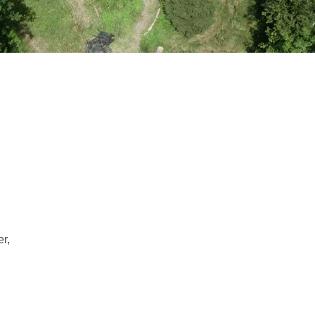
ressum"
r,